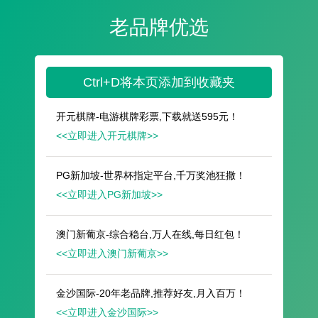
遥想公瑾当年，小乔初嫁了，雄姿英发。
羽扇纶巾，谈笑间，樯橹灰飞烟灭。
故国神游，多情应笑我，早生华发。
人生如梦，一尊还酹江月。